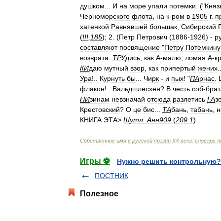
душком
...
И
на
море
упали
потемки
. ("
Княз
Черноморского
флота
,
на
к
-
ром
в
1905
г
.
п
хатенкой
Равнявшей
большак
,
Сибирский
(
III
,
185
);
2
. (
Петр
Петрович
(
1886
-
1926
) -
р
составляют
посвящение
"
Петру
Потемкину
возврата:
ТРУ
дись
,
как
А
-
малю
,
ломая
А
-
к
КИ
даю
мутный
взор
,
как
припертый
жених
.
Ура
!..
Курнуть
бы
...
Чирк
-
и
пых
! "
ПА
рнас
.
флакон
!..
Вальдшлесхен
?
В
честь
соб
-
брат
НИ
зинам
невзначай
отсюда
разлетись
ГА
з
Крестовский
?
О
це
бис
...
ТА
бань
,
табань
,
н
КНИГА
ЭТА
>
Шутл
.
Анн909
(
209
.
1
)
Собственное
имя
в
русской
поэзии
XX
века:
словарь
л
Игры ⚽
Нужно решить контрольную?
ПОСТНИК
Полезное