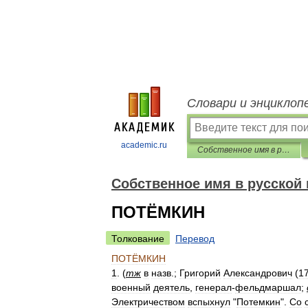
Словари и энциклоп
academic.ru
Собственное имя в русской поэзии XX века: словарь личных имён
Собственное имя в русской 
ПОТЁМКИН
Толкование
Перевод
ПОТЁМКИН
1
. (
тж
в
назв
.;
Григорий
Александрович
(
1
военный
деятель
,
генерал
-
фельдмаршал
;
Электричеством
вспыхнул
"
Потемкин
".
Со