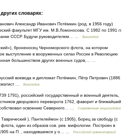
других словарях:
нович Александр Иванович Потёмкин (род. в 1956 году)
ский факультет МГУ им. М.В.Ломоносова. С 1982 по 1991 гг.
сбанке СССР. Будучи руководителем… …
Википедия
кий»), броненосец Черноморского флота, на котором
е выступление в вооруженных силах России в Революцию
жанная большинством других военных судов,… …
усский воевода и дипломат Потёмкин, Пётр Петрович (1886
шахматист …
Википедия
39 1791), российский государственный и военный деятель,
стников дворцового переворота 1762, фаворит и ближайший
пособствовал освоению Северного… …
Современная энциклопедия
аврический ), Пантелеймон (с 1905), Борец за свободу (с
флота, один из образов сов. рев. мифологии. Построен в
м 1905 на П. , находившемся у о… …
Российский гуманитарный