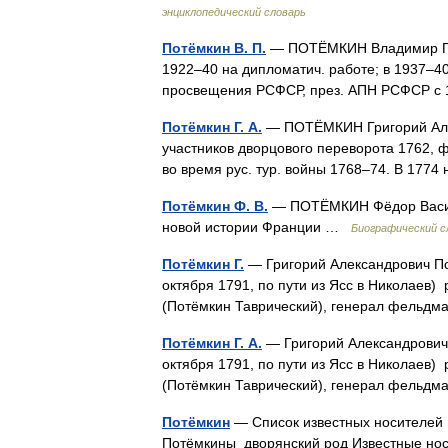
энциклопедический словарь
Потёмкин В. П.
— ПОТЁМКИН Владимир Петр
1922–40 на дипломатич. работе; в 1937–40
просвещения РСФСР, през. АПН РСФСР с
Потёмкин Г. А.
— ПОТЁМКИН Григорий Алек
участников дворцового переворота 1762, 
во время рус. тур. войны 1768–74. В 177
Потёмкин Ф. В.
— ПОТЁМКИН Фёдор Василье
новой истории Франции …
Биографический с
Потёмкин Г.
— Григорий Александрович По
октября 1791, по пути из Ясс в Николаев)
(Потёмкин Таврический), генерал фельдм
Потёмкин Г. А.
— Григорий Александрович 
октября 1791, по пути из Ясс в Николаев)
(Потёмкин Таврический), генерал фельдм
Потёмкин
— Список известных носителей
Потёмкины дворянский род Известные нос