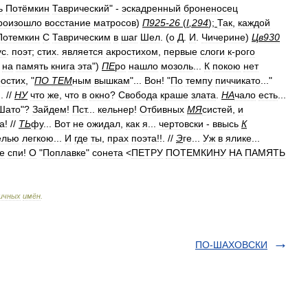
ь
Потёмкин
Таврический
" -
эскадренный
броненосец
роизошло
восстание
матросов
)
П925
-
26
(
I
,
294
);
Так
,
каждой
Потемкин
С
Таврическим
в
шаг
Шел
. (
о
Д
.
И
.
Чичерине
)
Цв930
ус
.
поэт
;
стих
.
является
акростихом
,
первые
слоги
к
-
рого
на
память
книга
эта
")
ПЕ
ро
нашло
мозоль
...
К
покою
нет
ростих
, "
ПО
ТЕМ
ным
вышкам
"...
Вон
! "
По
темпу
пиччикато
..."
.. //
НУ
что
же
,
что
в
окно
?
Свобода
краше
злата
.
НА
чало
есть
...
Шато
"?
Зайдем
!
Пст
...
кельнер
!
Отбивных
МЯ
систей
,
и
а
! //
ТЬ
фу
...
Вот
не
ожидал
,
как
я
...
чертовски
-
ввысь
К
елью
легкою
...
И
где
ты
,
прах
поэта
!!. //
Э
ге
...
Уж
в
ялике
...
е
спи
!
О
"
Поплавке
"
сонета
<
ПЕТРУ
ПОТЕМКИНУ
НА
ПАМЯТЬ
ичных
имён
.
ПО-ШАХОВСКИ