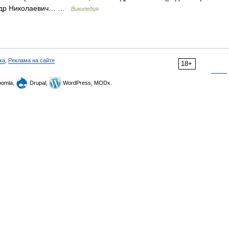
андр Николаевич… …
Википедия
ка
,
Реклама на сайте
18+
omla,
Drupal,
WordPress, MODx.