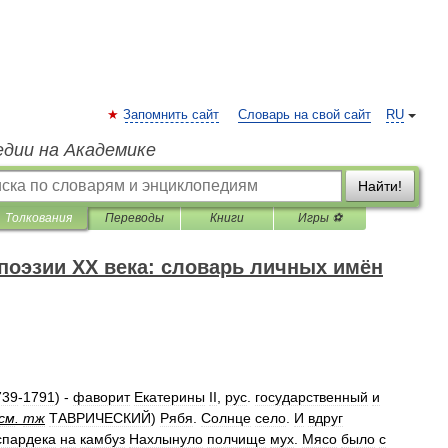
Запомнить сайт
Словарь на свой сайт
RU
едии на Академике
Найти!
Толкования
Переводы
Книги
Игры ⚽
поэзии XX века: словарь личных имён
739
-
1791
) -
фаворит
Екатерины
II
,
рус
.
государственный
и
см
.
тж
ТАВРИЧЕСКИЙ
)
Рябя
.
Солнце
село
.
И
вдруг
спардека
на
камбуз
Нахлынуло
полчище
мух
.
Мясо
было
с