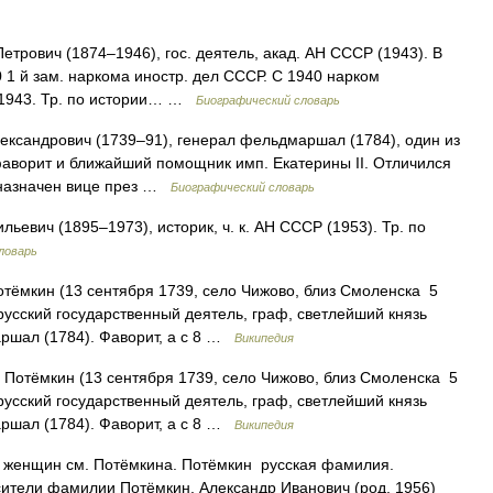
ович (1874–1946), гос. деятель, акад. АН СССР (1943). В
 1 й зам. наркома иностр. дел СССР. С 1940 нарком
 1943. Тр. по истории… …
Биографический словарь
сандрович (1739–91), генерал фельдмаршал (1784), один из
фаворит и ближайший помощник имп. Екатерины II. Отличился
4 назначен вице през …
Биографический словарь
вич (1895–1973), историк, ч. к. АН СССР (1953). Тр. по
ловарь
тёмкин (13 сентября 1739, село Чижово, близ Смоленска 5
 русский государственный деятель, граф, светлейший князь
аршал (1784). Фаворит, а с 8 …
Википедия
Потёмкин (13 сентября 1739, село Чижово, близ Смоленска 5
 русский государственный деятель, граф, светлейший князь
аршал (1784). Фаворит, а с 8 …
Википедия
 женщин см. Потёмкина. Потёмкин русская фамилия.
ители фамилии Потёмкин, Александр Иванович (род. 1956)