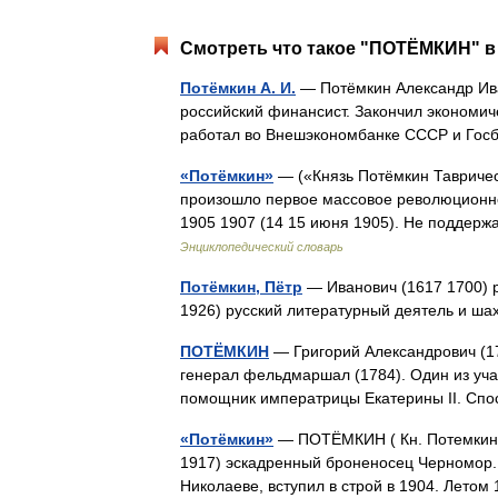
Смотреть что такое "ПОТЁМКИН" в 
Потёмкин А. И.
— Потёмкин Александр Ива
российский финансист. Закончил экономиче
работал во Внешэкономбанке СССР и Го
«Потёмкин»
— («Князь Потёмкин Тавричес
произошло первое массовое революционно
1905 1907 (14 15 июня 1905). Не поддер
Энциклопедический словарь
Потёмкин, Пётр
— Иванович (1617 1700) р
1926) русский литературный деятель и 
ПОТЁМКИН
— Григорий Александрович (17
генерал фельдмаршал (1784). Один из уча
помощник императрицы Екатерины II. С
«Потёмкин»
— ПОТЁМКИН ( Кн. Потемкин Т
1917) эскадренный броненосец Черномор. 
Николаеве, вступил в строй в 1904. Лето